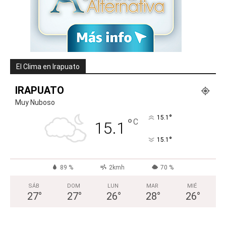
El Clima en Irapuato
IRAPUATO
Muy Nuboso
°
15.1
°
C
15.1
°
15.1
89 %
2kmh
70 %
SÁB
DOM
LUN
MAR
MIÉ
27
°
27
°
26
°
28
°
26
°