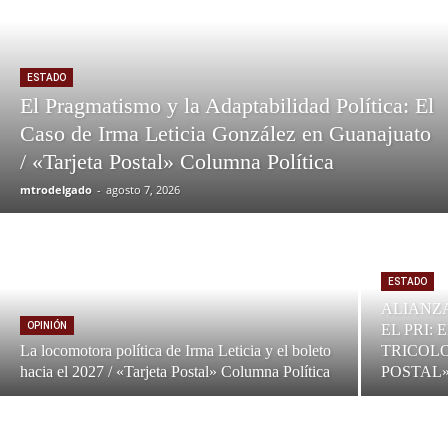
ESTADO
El Pragmatismo y la Adaptabilidad Política: El
Caso de Irma Leticia González en Guanajuato
/ «Tarjeta Postal» Columna Política
mtrodelgado
-
agosto 7, 2026
ESTADO
ALIANZA
OPINIÓN
EL PRI:
La locomotora política de Irma Leticia y el boleto
TRICOLO
hacia el 2027 / «Tarjeta Postal» Columna Política
POSTAL