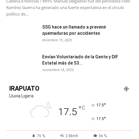
Cadena 8 Noticias / Mtro. Manuel Delgado​El tuit del periodista Fidel
Ramírez Guerra ha generado una fuerte expectativa en el círculo
político de...
SSG hace un llamado a prevenir
quemaduras por accidentes
diciembre 15, 2025
Envían Voluntariado de la Gente y DIF
Estatal más de 53...
noviembre 18, 2025
IRAPUATO
Lluvia Ligera
°
17.5
°
C
17.5
°
17.5
76 %
2.8kmh
56 %