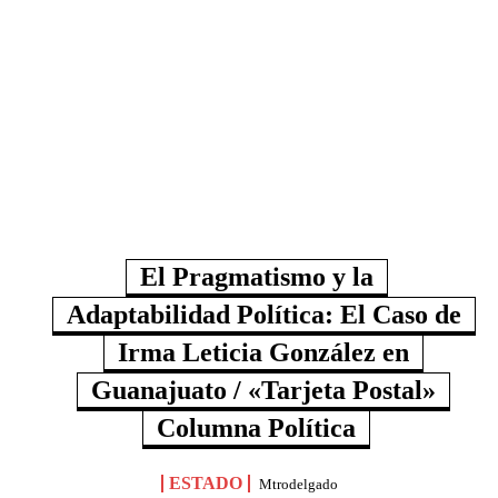
El Pragmatismo y la
Adaptabilidad Política: El Caso de
Irma Leticia González en
Guanajuato / «Tarjeta Postal»
Columna Política
ESTADO
Mtrodelgado