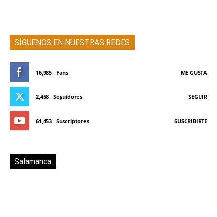
SÍGUENOS EN NUESTRAS REDES
16,985
Fans
ME GUSTA
2,458
Seguidores
SEGUIR
61,453
Suscriptores
SUSCRIBIRTE
Salamanca