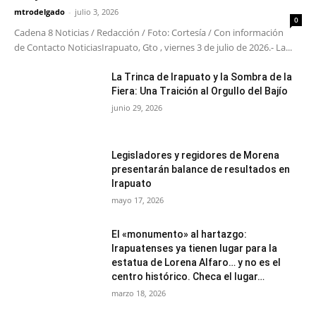
mtrodelgado
-
julio 3, 2026
0
Cadena 8 Noticias / Redacción / Foto: Cortesía / Con información
de Contacto NoticiasIrapuato, Gto , viernes 3 de julio de 2026.- La...
​La Trinca de Irapuato y la Sombra de la
Fiera: Una Traición al Orgullo del Bajío
junio 29, 2026
Legisladores y regidores de Morena
presentarán balance de resultados en
Irapuato
mayo 17, 2026
El «monumento» al hartazgo:
Irapuatenses ya tienen lugar para la
estatua de Lorena Alfaro… y no es el
centro histórico. Checa el lugar…
marzo 18, 2026