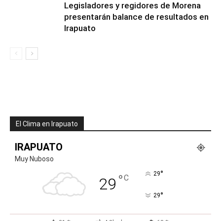
Legisladores y regidores de Morena
presentarán balance de resultados en
Irapuato
El Clima en Irapuato
IRAPUATO
Muy Nuboso
°
29
°
C
29
°
29