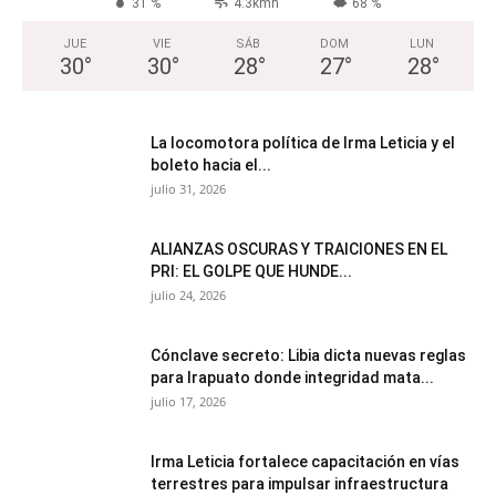
31 %
4.3kmh
68 %
JUE
VIE
SÁB
DOM
LUN
30
°
30
°
28
°
27
°
28
°
La locomotora política de Irma Leticia y el
boleto hacia el...
julio 31, 2026
ALIANZAS OSCURAS Y TRAICIONES EN EL
PRI: EL GOLPE QUE HUNDE...
julio 24, 2026
Cónclave secreto: Libia dicta nuevas reglas
para Irapuato donde integridad mata...
julio 17, 2026
Irma Leticia fortalece capacitación en vías
terrestres para impulsar infraestructura