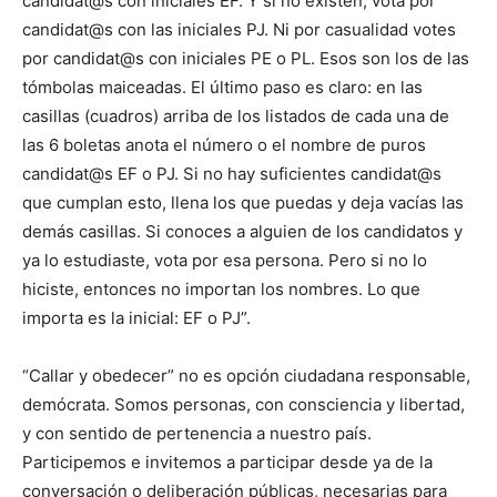
candidat@s con iniciales EF. Y si no existen, vota por
candidat@s con las iniciales PJ. Ni por casualidad votes
por candidat@s con iniciales PE o PL. Esos son los de las
tómbolas maiceadas. El último paso es claro: en las
casillas (cuadros) arriba de los listados de cada una de
las 6 boletas anota el número o el nombre de puros
candidat@s EF o PJ. Si no hay suficientes candidat@s
que cumplan esto, llena los que puedas y deja vacías las
demás casillas. Si conoces a alguien de los candidatos y
ya lo estudiaste, vota por esa persona. Pero si no lo
hiciste, entonces no importan los nombres. Lo que
importa es la inicial: EF o PJ”.
“Callar y obedecer” no es opción ciudadana responsable,
demócrata. Somos personas, con consciencia y libertad,
y con sentido de pertenencia a nuestro país.
Participemos e invitemos a participar desde ya de la
conversación o deliberación públicas, necesarias para