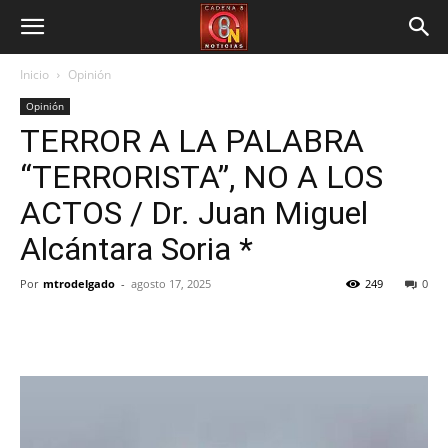
Inicio
Opinión
Opinión
TERROR A LA PALABRA
“TERRORISTA”, NO A LOS
ACTOS / Dr. Juan Miguel
Alcántara Soria *
Por
mtrodelgado
-
agosto 17, 2025
249
0