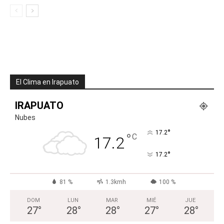
El Clima en Irapuato
IRAPUATO
Nubes
°
17.2
°
C
17.2
°
17.2
81 %
1.3kmh
100 %
DOM
LUN
MAR
MIÉ
JUE
27
°
28
°
28
°
27
°
28
°