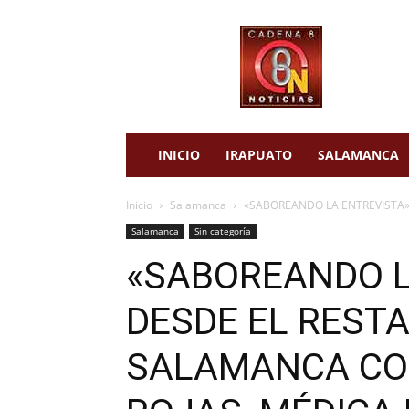
cadena
8
noticias
INICIO
IRAPUATO
SALAMANCA
Inicio
Salamanca
«SABOREANDO LA ENTREVISTA»
Salamanca
Sin categoría
«SABOREANDO L
DESDE EL REST
SALAMANCA CO