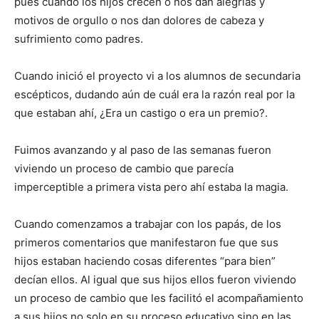
pues cuando los hijos crecen o nos dan alegrías y
motivos de orgullo o nos dan dolores de cabeza y
sufrimiento como padres.
Cuando inició el proyecto vi a
los
alumnos
de secundaria
escépticos, dudando aún de cuál era la razón
real
por la
que estaban ahí, ¿Era un castigo
o e
ra un premio?
.
Fuimos avanzando y al paso de las semanas fueron
viviendo un proceso de cambio
que parecía
imperceptible
a
primera vista
pero ahí estaba la magia.
Cuando comenzamos a trabajar con los papás, de los
primeros comentarios que manifestaron fue que
sus
hijos estaban haciendo cosas diferentes “para bien”
decían ellos
. Al igual que sus hijos ellos fueron viviendo
un proceso de cambio que les facilitó el acompañamiento
a sus hijos no solo en su proceso educativo sino en las