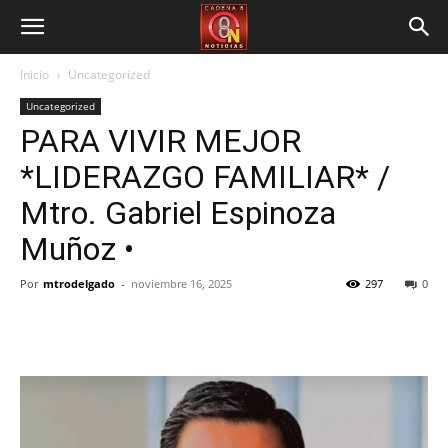
Inicio
Uncategorized
Uncategorized
PARA VIVIR MEJOR
*LIDERAZGO FAMILIAR* /
Mtro. Gabriel Espinoza
Muñoz •
Por
mtrodelgado
-
noviembre 16, 2025
297
0