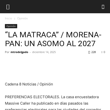
Inicio
Opinión
Opinión
“LA MATRACA” / MORENA-
PAN: UN ASOMO AL 2027
Por
mtrodelgado
-
diciembre 14, 2025
228
0
Cadena 8 Noticias / Opinión
PREFERENCIAS ELECTORALES. La casa encuestadora
Massive Caller ha publicado en días pasados las
preferencias electorales para las ciudades del corredor