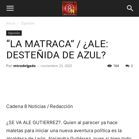
Inicio
Opinión
Opinión
“LA MATRACA” / ¿ALE:
DESTEÑIDA DE AZUL?
Por
mtrodelgado
-
noviembre 23, 2025
164
0
Cadena 8 Noticias / Redacción
¿SE VA ALE GUTIERREZ?. Quien al parecer ya hace
maletas para iniciar una nueva aventura política es la
alcaldesa de León, Alejandra Gutiérrez, pues si bien todo