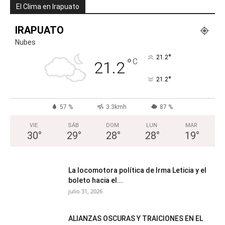
El Clima en Irapuato
IRAPUATO
Nubes
°
21.2
°
C
21.2
°
21.2
57 %
3.3kmh
87 %
VIE
SÁB
DOM
LUN
MAR
30
°
29
°
28
°
28
°
19
°
La locomotora política de Irma Leticia y el
boleto hacia el...
julio 31, 2026
ALIANZAS OSCURAS Y TRAICIONES EN EL