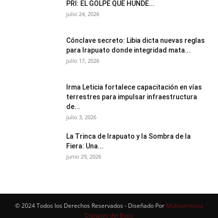
PRI: EL GOLPE QUE HUNDE...
julio 24, 2026
Cónclave secreto: Libia dicta nuevas reglas
para Irapuato donde integridad mata...
julio 17, 2026
Irma Leticia fortalece capacitación en vías
terrestres para impulsar infraestructura
de...
julio 3, 2026
​La Trinca de Irapuato y la Sombra de la
Fiera: Una...
junio 29, 2026
© 2024 Todos los Derechos Reservados - Diseñado Por
Multiservicios
Digitales del Bajío