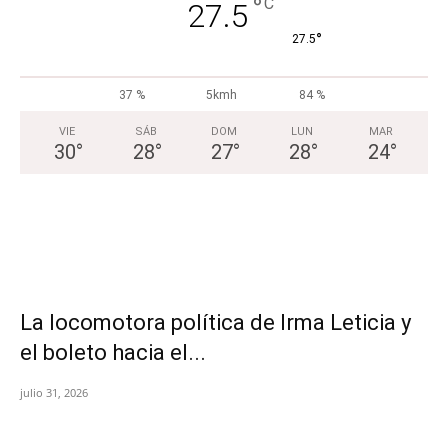
°
C
27.5
°
27.5
37 %
5kmh
84 %
VIE
SÁB
DOM
LUN
MAR
30
°
28
°
27
°
28
°
24
°
La locomotora política de Irma Leticia y
el boleto hacia el...
julio 31, 2026