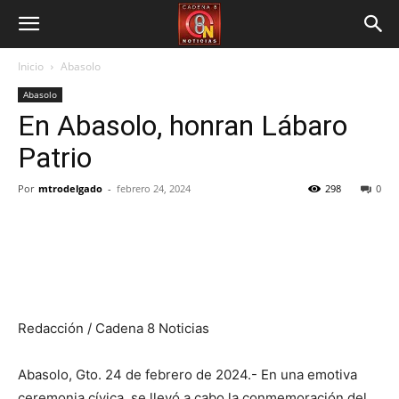
Inicio
Abasolo
Abasolo
En Abasolo, honran Lábaro
Patrio
Por
mtrodelgado
-
febrero 24, 2024
298
0
Redacción / Cadena 8 Noticias
Abasolo, Gto. 24 de febrero de 2024.- En una emotiva
ceremonia cívica, se llevó a cabo la conmemoración del