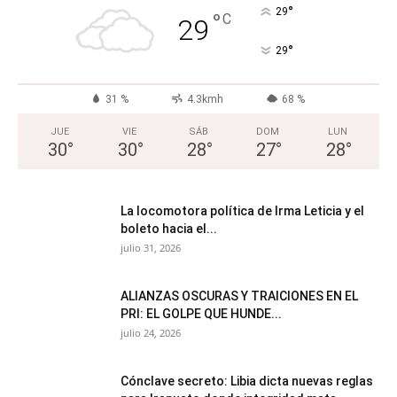
°
29
°
C
29
°
29
31 %
4.3kmh
68 %
JUE
VIE
SÁB
DOM
LUN
30
°
30
°
28
°
27
°
28
°
La locomotora política de Irma Leticia y el
boleto hacia el...
julio 31, 2026
ALIANZAS OSCURAS Y TRAICIONES EN EL
PRI: EL GOLPE QUE HUNDE...
julio 24, 2026
Cónclave secreto: Libia dicta nuevas reglas