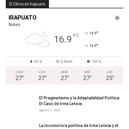
El Clima en Irapuato
IRAPUATO
Nubes
°
16.9
°
C
16.9
°
16.9
85 %
0.9kmh
100 %
DOM
LUN
MAR
MIÉ
JUE
27
°
27
°
27
°
27
°
25
°
El Pragmatismo y la Adaptabilidad Política:
El Caso de Irma Leticia...
agosto 7, 2026
La locomotora política de Irma Leticia y el