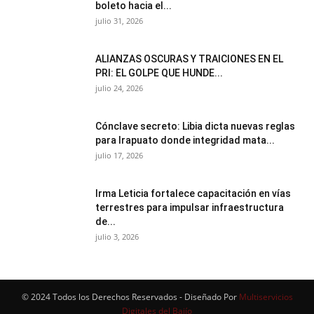
boleto hacia el...
julio 31, 2026
ALIANZAS OSCURAS Y TRAICIONES EN EL
PRI: EL GOLPE QUE HUNDE...
julio 24, 2026
Cónclave secreto: Libia dicta nuevas reglas
para Irapuato donde integridad mata...
julio 17, 2026
Irma Leticia fortalece capacitación en vías
terrestres para impulsar infraestructura
de...
julio 3, 2026
© 2024 Todos los Derechos Reservados - Diseñado Por
Multiservicios
Digitales del Bajío