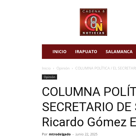
cadena
8
noticias
INICIO
IRAPUATO
SALAMANCA
Inicio
Opinión
COLUMNA POLÍTICA / EL SECRETARIO
Opinión
COLUMNA POLÍTI
SECRETARIO DE 
Ricardo Gómez E
Por
mtrodelgado
-
junio 22, 2025