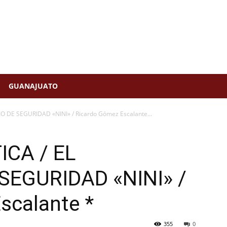
GUANAJUATO
 DE SEGURIDAD «NINI» / Ricardo Gómez Escalante...
CA / EL
SEGURIDAD «NINI» /
scalante *
355
0