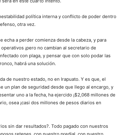
e será en este cuarto intento.
stabilidad política interna y conflicto de poder dentro
efenso, otra vez.
se echa a perder comienza desde la cabeza, y para
 operativos ¡pero no cambian al secretario de
infectado con plaga, y pensar que con solo podar las
 tronco, habrá una solución.
a de nuestro estado, no en Irapuato. Y es que, el
e un plan de seguridad desde que llego al encargo, y
esentar uno a la fecha, ha ejercido ¡$2,068 millones de
rio, osea ¡casi dos millones de pesos diarios en
ios sin dar resultados?. Todo pagado con nuestros
posos retenes, con nuestro predial, con nuestro