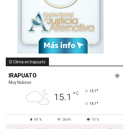
El Clima en Irapuato
IRAPUATO
Muy Nuboso
°
15.1
°
C
15.1
°
15.1
89 %
2kmh
70 %