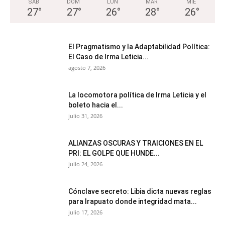
SÁB
DOM
LUN
MAR
MIÉ
27
°
27
°
26
°
28
°
26
°
El Pragmatismo y la Adaptabilidad Política:
El Caso de Irma Leticia...
agosto 7, 2026
La locomotora política de Irma Leticia y el
boleto hacia el...
julio 31, 2026
ALIANZAS OSCURAS Y TRAICIONES EN EL
PRI: EL GOLPE QUE HUNDE...
julio 24, 2026
Cónclave secreto: Libia dicta nuevas reglas
para Irapuato donde integridad mata...
julio 17, 2026