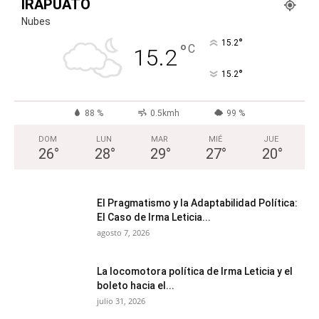
IRAPUATO
Nubes
°
15.2
°
C
15.2
°
15.2
88 %
0.5kmh
99 %
DOM
LUN
MAR
MIÉ
JUE
26
°
28
°
29
°
27
°
20
°
El Pragmatismo y la Adaptabilidad Política:
El Caso de Irma Leticia...
agosto 7, 2026
La locomotora política de Irma Leticia y el
boleto hacia el...
julio 31, 2026