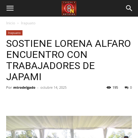
Inicio
Irapuato
Irapuato
SOSTIENE LORENA ALFARO
ENCUENTRO CON
TRABAJADORES DE
JAPAMI
Por
mtrodelgado
-
octubre 14, 2025
195
0