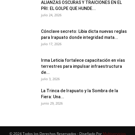
ALIANZAS OSCURAS Y TRAICIONES EN EL
PRI: EL GOLPE QUE HUNDE...
julio 24, 2026
Cónclave secreto: Libia dicta nuevas reglas
para Irapuato donde integridad mata...
julio 17, 2026
Irma Leticia fortalece capacitación en vías
terrestres para impulsar infraestructura
de...
julio 3, 2026
​La Trinca de Irapuato y la Sombra de la
Fiera: Una...
junio 29, 2026
© 2024 Todos los Derechos Reservados - Diseñado Por
Multiservicios