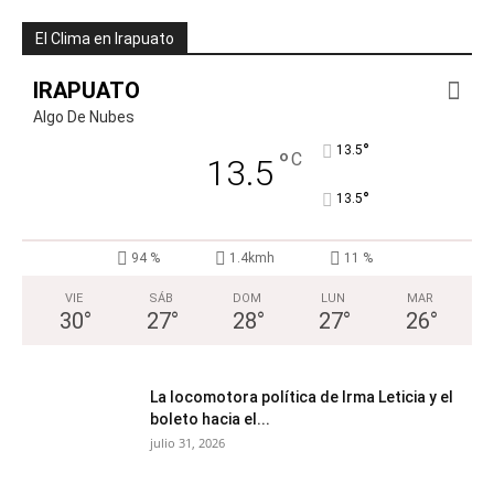
El Clima en Irapuato
IRAPUATO
Algo De Nubes
°
13.5
°
C
13.5
°
13.5
94 %
1.4kmh
11 %
VIE
SÁB
DOM
LUN
MAR
30
°
27
°
28
°
27
°
26
°
La locomotora política de Irma Leticia y el
boleto hacia el...
julio 31, 2026