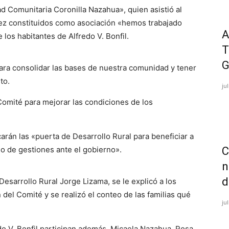
ad Comunitaria Coronilla Nazahua», quien asistió al
vez constituidos como asociación «hemos trabajado
A
los habitantes de Alfredo V. Bonfil.
T
G
ara consolidar las bases de nuestra comunidad y tener
to.
ju
omité para mejorar las condiciones de los
arán las «puerta de Desarrollo Rural para beneficiar a
C
o de gestiones ante el gobierno».
n
d
 Desarrollo Rural Jorge Lizama, se le explicó a los
del Comité y se realizó el conteo de las familias qué
ju
edo V. Bonfil participan además, Micaela Nazahua, Rosa