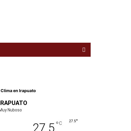
 Clima en Irapuato
IRAPUATO
Muy Nuboso
°
27.5
°
C
27.5