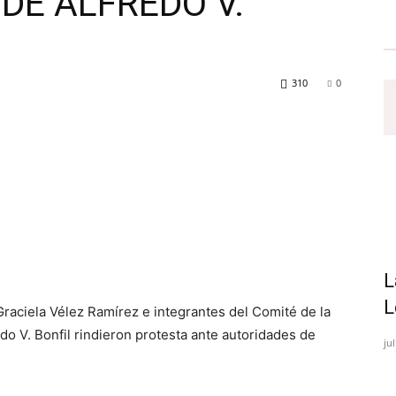
DE ALFREDO V.
310
0
L
L
 Graciela Vélez Ramírez e integrantes del Comité de la
o V. Bonfil rindieron protesta ante autoridades de
ju