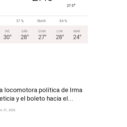
°
27.5
37 %
5kmh
84 %
VIE
SÁB
DOM
LUN
MAR
30
°
28
°
27
°
28
°
24
°
a locomotora política de Irma
eticia y el boleto hacia el...
lio 31, 2026