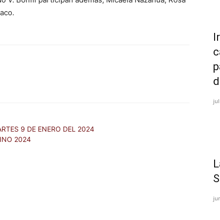
daco.
I
c
p
d
ju
RTES 9 DE ENERO DEL 2024
INO 2024
​
S
ju