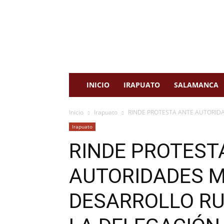
cadena
8
noticias
INICIO
IRAPUATO
SALAMANCA
Inicio
Irapuato
RINDE PROTESTA ANTE AUTORIDA
Irapuato
RINDE PROTEST
AUTORIDADES M
DESARROLLO RU