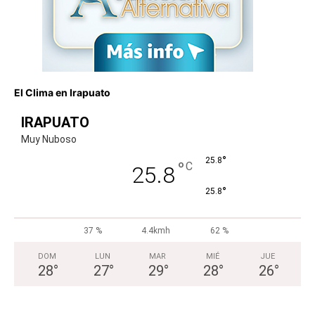
El Clima en Irapuato
IRAPUATO
Muy Nuboso
°
25.8
°
C
25.8
°
25.8
37 %
4.4kmh
62 %
DOM
LUN
MAR
MIÉ
JUE
28
°
27
°
29
°
28
°
26
°