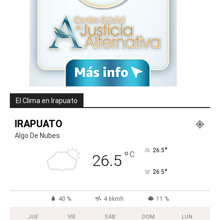
El Clima en Irapuato
IRAPUATO
Algo De Nubes
°
26.5
°
C
26.5
°
26.5
40 %
4.6kmh
11 %
JUE
VIE
SÁB
DOM
LUN