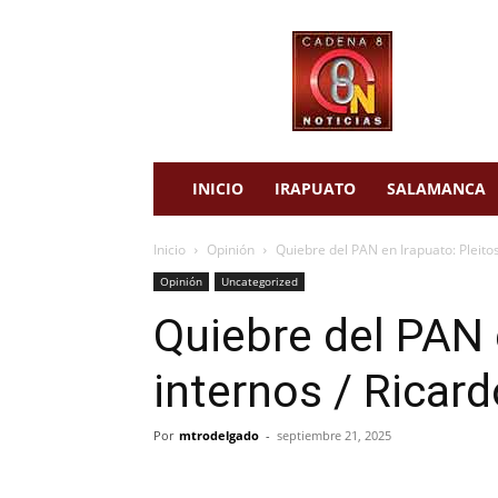
cadena
8
noticias
INICIO
IRAPUATO
SALAMANCA
Inicio
Opinión
Quiebre del PAN en Irapuato: Pleito
Opinión
Uncategorized
Quiebre del PAN 
internos / Ricar
Por
mtrodelgado
-
septiembre 21, 2025