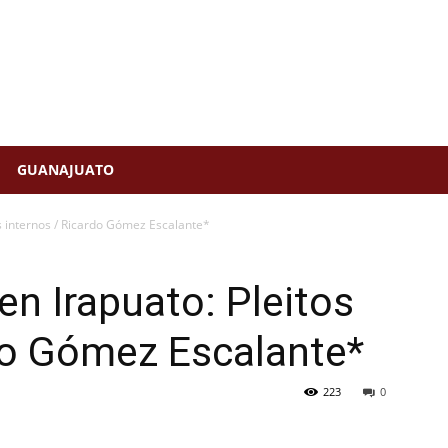
GUANAJUATO
s internos / Ricardo Gómez Escalante*
en Irapuato: Pleitos
do Gómez Escalante*
223
0