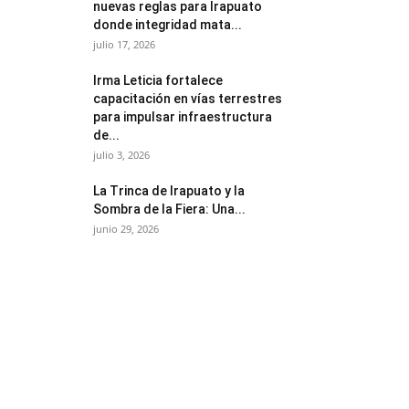
nuevas reglas para Irapuato
donde integridad mata...
julio 17, 2026
Irma Leticia fortalece
capacitación en vías terrestres
para impulsar infraestructura
de...
julio 3, 2026
​La Trinca de Irapuato y la
Sombra de la Fiera: Una...
junio 29, 2026