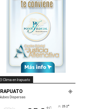
El Clima en Irapuato
IRAPUATO
Nubes Dispersas
°
25.2
C