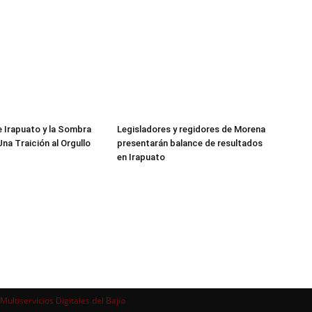
de Irapuato y la Sombra
Legisladores y regidores de Morena
 Una Traición al Orgullo
presentarán balance de resultados
en Irapuato
Multiservicios Digitales del Bajío