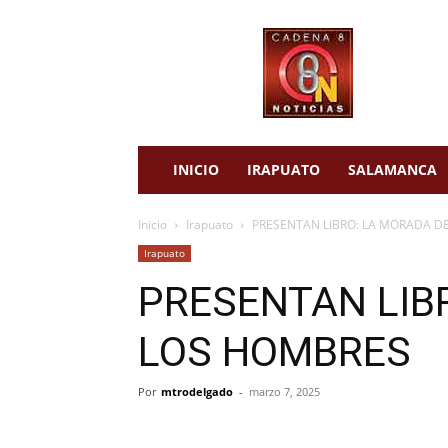
cadena
8
noticias
INICIO
IRAPUATO
SALAMANCA
Inicio
Irapuato
PRESENTAN LIBRO: LA MORADA D
Irapuato
PRESENTAN LIB
LOS HOMBRES
Por
mtrodelgado
-
marzo 7, 2025