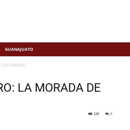
GUANAJUATO
E LOS HOMBRES
RO: LA MORADA DE
230
0