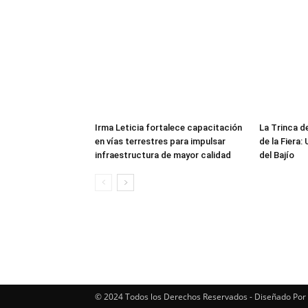
Irma Leticia fortalece capacitación
​La Trinca 
en vías terrestres para impulsar
de la Fiera:
infraestructura de mayor calidad
del Bajío
© 2024 Todos los Derechos Reservados - Diseñado Por