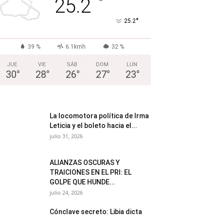
°
25.2
°
25.2
39 %
6.1kmh
32 %
JUE
VIE
SÁB
DOM
LUN
30
°
28
°
26
°
27
°
23
°
La locomotora política de Irma
Leticia y el boleto hacia el...
julio 31, 2026
ALIANZAS OSCURAS Y
TRAICIONES EN EL PRI: EL
GOLPE QUE HUNDE...
julio 24, 2026
Cónclave secreto: Libia dicta