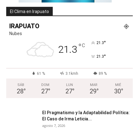
El Clima en Irapuato
IRAPUATO
Nubes
°
21.3
°
C
21.3
°
21.3
61 %
3.1kmh
89 %
SÁB
DOM
LUN
MAR
MIÉ
28
°
27
°
27
°
29
°
30
°
El Pragmatismo y la Adaptabilidad Política:
El Caso de Irma Leticia...
agosto 7, 2026