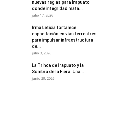
nuevas reglas para Irapuato
donde integridad mata...
julio 17, 2026
Irma Leticia fortalece
capacitación en vías terrestres
para impulsar infraestructura
de...
julio 3, 2026
​La Trinca de Irapuato y la
Sombra de la Fiera: Una...
junio 29, 2026