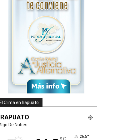
El Clima en Irapuato
IRAPUATO
Algo De Nubes
°
26.5
C