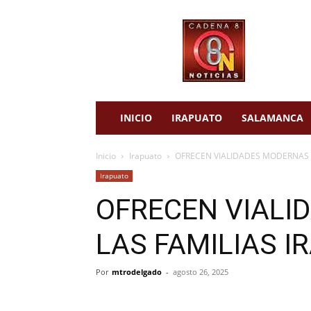
cadena
8
noticias
INICIO
IRAPUATO
SALAMANCA
Inicio
Irapuato
OFRECEN VIALIDADES MODERNAS 
Irapuato
OFRECEN VIALI
LAS FAMILIAS 
Por
mtrodelgado
-
agosto 26, 2025