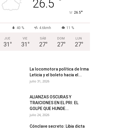
°
26.5
°
26.5
40 %
4.6kmh
11 %
JUE
VIE
SÁB
DOM
LUN
31
°
31
°
27
°
27
°
27
°
La locomotora política de Irma
Leticia y el boleto hacia el...
julio 31, 2026
ALIANZAS OSCURAS Y
TRAICIONES EN EL PRI: EL
GOLPE QUE HUNDE...
julio 24, 2026
Cónclave secreto: Libia dicta