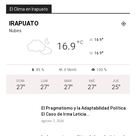
El Clima en Irapuato
IRAPUATO
Nubes
°
16.9
°
C
16.9
°
16.9
85 %
0.9kmh
100 %
DOM
LUN
MAR
MIÉ
JUE
27
°
27
°
27
°
27
°
25
°
El Pragmatismo y la Adaptabilidad Política:
El Caso de Irma Leticia...
agosto 7, 2026