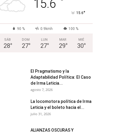
°
15.6
°
15.6
90 %
0.9kmh
100 %
SÁB
DOM
LUN
MAR
MIÉ
28
°
27
°
27
°
29
°
30
°
El Pragmatismo y la
Adaptabilidad Política: El Caso
de Irma Leticia...
agosto 7, 2026
La locomotora política de Irma
Leticia y el boleto hacia el...
julio 31, 2026
ALIANZAS OSCURAS Y