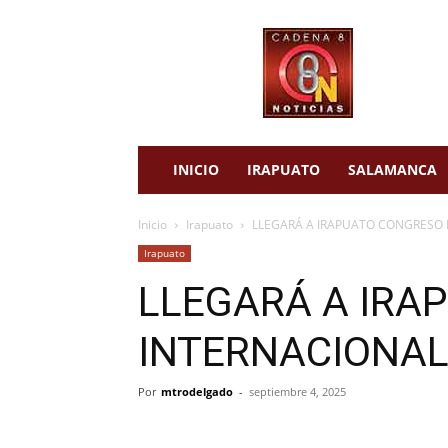
cadena
8
noticias
INICIO
IRAPUATO
SALAMANCA
Inicio
Irapuato
LLEGARÁ A IRAPUATO CONGRESO
Irapuato
LLEGARÁ A IRA
INTERNACIONA
Por
mtrodelgado
-
septiembre 4, 2025