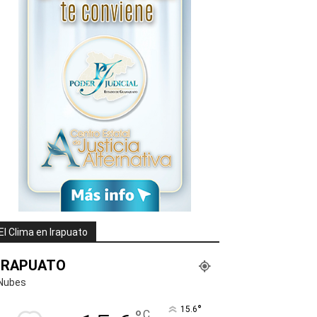
El Clima en Irapuato
IRAPUATO
Nubes
°
15.6
C