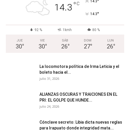
°
14.3
°
C
14.3
°
14.3
92 %
1kmh
80 %
JUE
VIE
SÁB
DOM
LUN
30
°
30
°
26
°
27
°
26
°
La locomotora política de Irma Leticia y el
boleto hacia el...
julio 31, 2026
ALIANZAS OSCURAS Y TRAICIONES EN EL
PRI: EL GOLPE QUE HUNDE...
julio 24, 2026
Cónclave secreto: Libia dicta nuevas reglas
para Irapuato donde integridad mata...