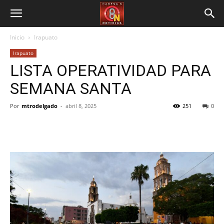
Inicio
Irapuato
Irapuato
LISTA OPERATIVIDAD PARA
SEMANA SANTA
Por
mtrodelgado
-
abril 8, 2025
251
0