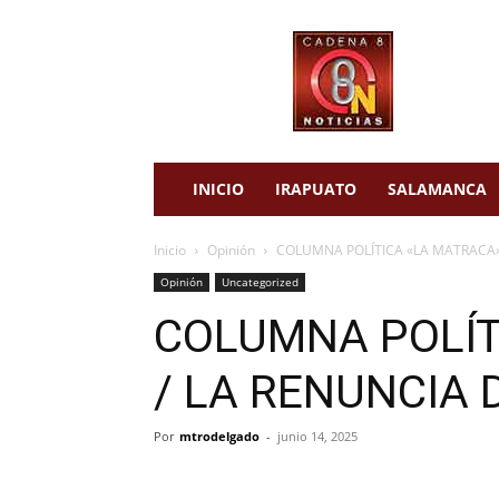
cadena
8
noticias
INICIO
IRAPUATO
SALAMANCA
Inicio
Opinión
COLUMNA POLÍTICA «LA MATRACA» 
Opinión
Uncategorized
COLUMNA POLÍT
/ LA RENUNCIA 
Por
mtrodelgado
-
junio 14, 2025