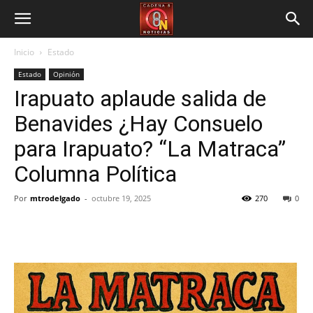
Inicio
Estado
Estado
Opinión
Irapuato aplaude salida de
Benavides ¿Hay Consuelo
para Irapuato? “La Matraca”
Columna Política
Por
mtrodelgado
-
octubre 19, 2025
270
0