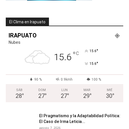
El Clima en Irapuato
IRAPUATO
Nubes
°
15.6
°
C
15.6
°
15.6
90 %
0.9kmh
100 %
SÁB
DOM
LUN
MAR
MIÉ
28
°
27
°
27
°
29
°
30
°
El Pragmatismo y la Adaptabilidad Política:
El Caso de Irma Leticia...
agosto 7, 2026