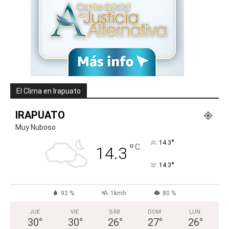
El Clima en Irapuato
IRAPUATO
Muy Nuboso
°
14.3
°
C
14.3
°
14.3
92 %
1kmh
80 %
JUE
VIE
SÁB
DOM
LUN
30
°
30
°
26
°
27
°
26
°