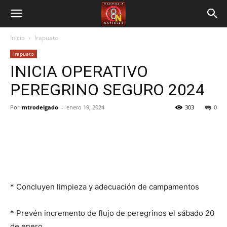
Inicio
Irapuato
Irapuato
INICIA OPERATIVO
PEREGRINO SEGURO 2024
Por
mtrodelgado
-
enero 19, 2024
303
0
* Concluyen limpieza y adecuación de campamentos
* Prevén incremento de flujo de peregrinos el sábado 20
de enero