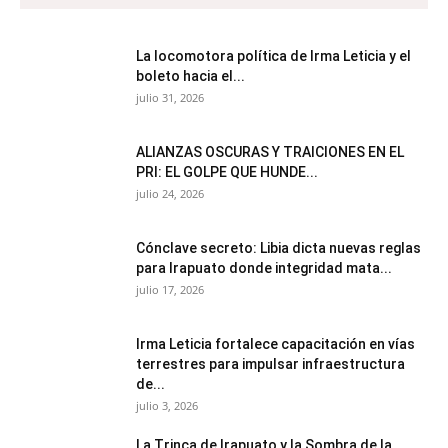
La locomotora política de Irma Leticia y el
boleto hacia el...
julio 31, 2026
ALIANZAS OSCURAS Y TRAICIONES EN EL
PRI: EL GOLPE QUE HUNDE...
julio 24, 2026
Cónclave secreto: Libia dicta nuevas reglas
para Irapuato donde integridad mata...
julio 17, 2026
Irma Leticia fortalece capacitación en vías
terrestres para impulsar infraestructura
de...
julio 3, 2026
​La Trinca de Irapuato y la Sombra de la