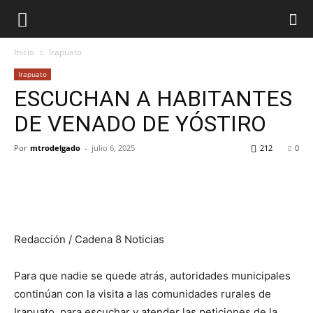
Inicio
Irapuato
Irapuato
ESCUCHAN A HABITANTES
DE VENADO DE YÓSTIRO
Por
mtrodelgado
-
julio 6, 2025
212
0
Redacción / Cadena 8 Noticias
Para que nadie se quede atrás, autoridades municipales
continúan con la visita a las comunidades rurales de
Irapuato, para escuchar y atender las peticiones de la