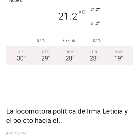
Nubes
°
21.2
°
C
21.2
°
21.2
57 %
3.3kmh
87 %
VIE
SÁB
DOM
LUN
MAR
30
°
29
°
28
°
28
°
19
°
La locomotora política de Irma Leticia y
el boleto hacia el...
julio 31, 2026