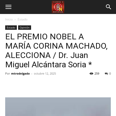
Inicio
Estado
Estado
Opinión
EL PREMIO NOBEL A
MARÍA CORINA MACHADO,
ALECCIONA / Dr. Juan
Miguel Alcántara Soria *
Por
mtrodelgado
-
octubre 12, 2025
259
0