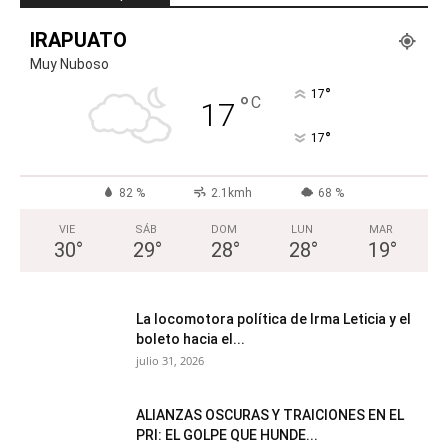
IRAPUATO
Muy Nuboso
°
17
°
C
17
°
17
82 %
2.1kmh
68 %
VIE
SÁB
DOM
LUN
MAR
30
°
29
°
28
°
28
°
19
°
La locomotora política de Irma Leticia y el
boleto hacia el...
julio 31, 2026
ALIANZAS OSCURAS Y TRAICIONES EN EL
PRI: EL GOLPE QUE HUNDE...