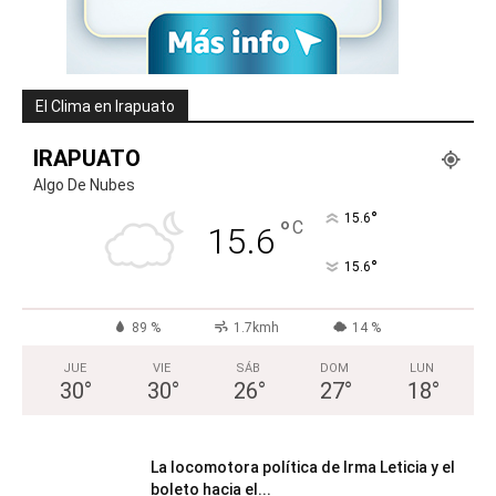
El Clima en Irapuato
IRAPUATO
Algo De Nubes
°
15.6
°
C
15.6
°
15.6
89 %
1.7kmh
14 %
JUE
VIE
SÁB
DOM
LUN
30
°
30
°
26
°
27
°
18
°
La locomotora política de Irma Leticia y el
boleto hacia el...