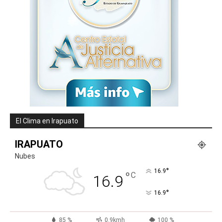
El Clima en Irapuato
IRAPUATO
Nubes
°
16.9
°
C
16.9
°
16.9
85 %
0.9kmh
100 %