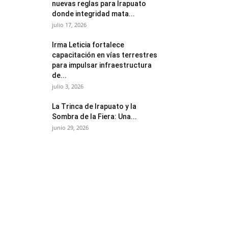
nuevas reglas para Irapuato
donde integridad mata...
julio 17, 2026
Irma Leticia fortalece
capacitación en vías terrestres
para impulsar infraestructura
de...
julio 3, 2026
​La Trinca de Irapuato y la
Sombra de la Fiera: Una...
junio 29, 2026