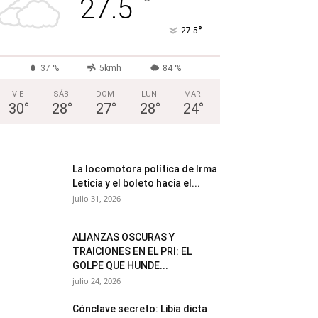
°
27.5
°
27.5
37 %
5kmh
84 %
VIE
SÁB
DOM
LUN
MAR
30
°
28
°
27
°
28
°
24
°
La locomotora política de Irma
Leticia y el boleto hacia el...
julio 31, 2026
ALIANZAS OSCURAS Y
TRAICIONES EN EL PRI: EL
GOLPE QUE HUNDE...
julio 24, 2026
Cónclave secreto: Libia dicta