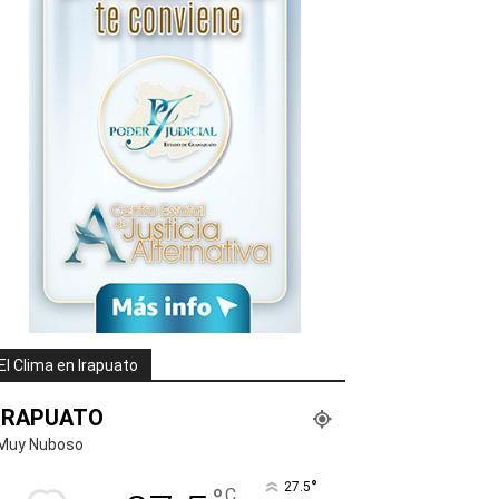
El Clima en Irapuato
IRAPUATO
Muy Nuboso
°
27.5
C