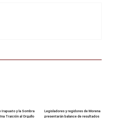
de Irapuato y la Sombra
Legisladores y regidores de Morena
 Una Traición al Orgullo
presentarán balance de resultados