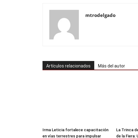
mtrodelgado
Artículos relacionados
Más del autor
Irma Leticia fortalece capacitación
​La Trinca 
en vías terrestres para impulsar
de la Fiera: