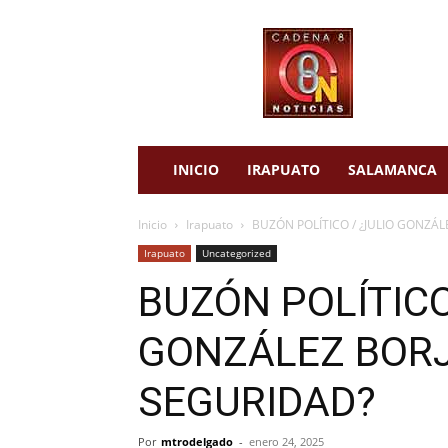
cadena
8
noticias
INICIO
IRAPUATO
SALAMANCA
Inicio
Irapuato
BUZÓN POLÍTICO / ¿JULIO GONZÁ
Irapuato
Uncategorized
BUZÓN POLÍTICO
GONZÁLEZ BORJ
SEGURIDAD?
Por
mtrodelgado
-
enero 24, 2025