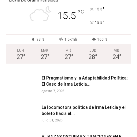
°
15.5
°
C
15.5
°
15.5
93 %
1.5kmh
100 %
LUN
MAR
MIÉ
JUE
VIE
27
°
27
°
27
°
28
°
24
°
El Pragmatismo y la Adaptabilidad Política:
El Caso de Irma Leticia...
agosto 7, 2026
La locomotora política de Irma Leticia y el
boleto hacia el...
julio 31, 2026
ALIANZAS OSCURAS Y TRAICIONES EN EL