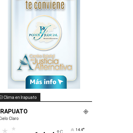
El Clima en Irapuato
IRAPUATO
Cielo Claro
°
14.4
C