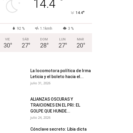
°
14.4
°
14.4
92 %
1.1kmh
3 %
VIE
SÁB
DOM
LUN
MAR
30
°
27
°
28
°
27
°
20
°
La locomotora política de Irma
Leticia y el boleto hacia el...
julio 31, 2026
ALIANZAS OSCURAS Y
TRAICIONES EN EL PRI: EL
GOLPE QUE HUNDE...
julio 24, 2026
Cónclave secreto: Libia dicta