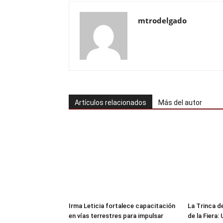
mtrodelgado
Artículos relacionados
Más del autor
Irma Leticia fortalece capacitación
​La Trinca 
en vías terrestres para impulsar
de la Fiera: