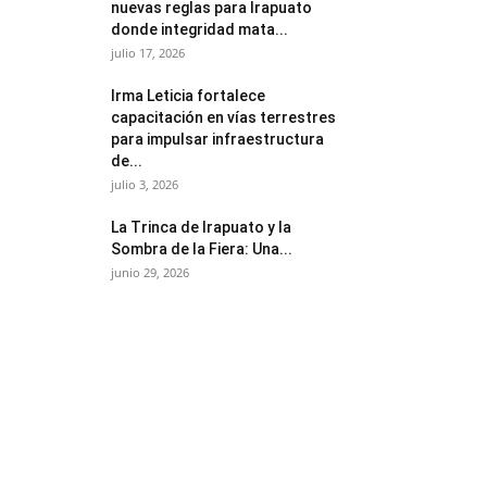
nuevas reglas para Irapuato
donde integridad mata...
julio 17, 2026
Irma Leticia fortalece
capacitación en vías terrestres
para impulsar infraestructura
de...
julio 3, 2026
​La Trinca de Irapuato y la
Sombra de la Fiera: Una...
junio 29, 2026