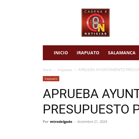
cadena
8
noticias
INICIO
IRAPUATO
SALAMANCA
Inicio
Irapuato
APRUEBA AYUNTAMIENTO PRESU
Irapuato
APRUEBA AYUN
PRESUPUESTO 
Por
mtrodelgado
-
diciembre 21, 2024