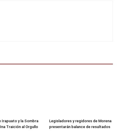
de Irapuato y la Sombra
Legisladores y regidores de Morena
 Una Traición al Orgullo
presentarán balance de resultados