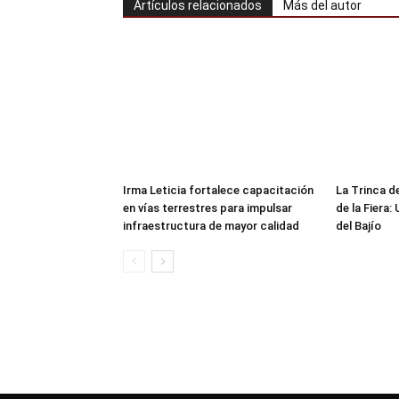
Artículos relacionados
Más del autor
Irma Leticia fortalece capacitación
​La Trinca 
en vías terrestres para impulsar
de la Fiera:
infraestructura de mayor calidad
del Bajío