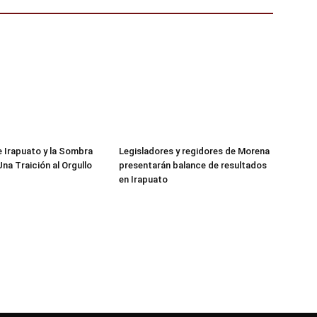
de Irapuato y la Sombra
Legisladores y regidores de Morena
 Una Traición al Orgullo
presentarán balance de resultados
en Irapuato