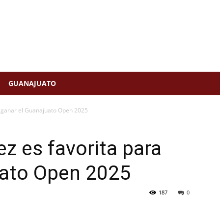
GUANAJUATO
a ganar el Guanajuato Open 2025
z es favorita para
uato Open 2025
187
0