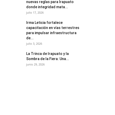
nuevas reglas para Irapuato
donde integridad mata...
julio 17, 2026
Irma Leticia fortalece
capacitación en vías terrestres
para impulsar infraestructura
de...
julio 3, 2026
​La Trinca de Irapuato y la
Sombra de la Fiera: Una...
junio 29, 2026