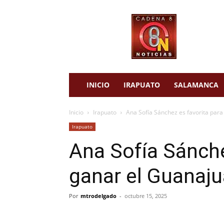
cadena
8
noticias
INICIO
IRAPUATO
SALAMANCA
Inicio
Irapuato
Ana Sofía Sánchez es favorita par
Irapuato
Ana Sofía Sánche
ganar el Guanaj
Por
mtrodelgado
-
octubre 15, 2025