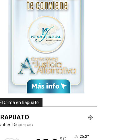
El Clima en Irapuato
IRAPUATO
Nubes Dispersas
°
25.2
C