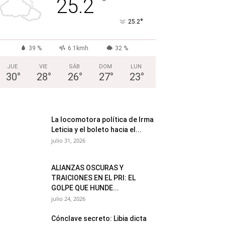
°
25.2
°
25.2
39 %
6.1kmh
32 %
JUE
VIE
SÁB
DOM
LUN
30
°
28
°
26
°
27
°
23
°
La locomotora política de Irma
Leticia y el boleto hacia el...
julio 31, 2026
ALIANZAS OSCURAS Y
TRAICIONES EN EL PRI: EL
GOLPE QUE HUNDE...
julio 24, 2026
Cónclave secreto: Libia dicta