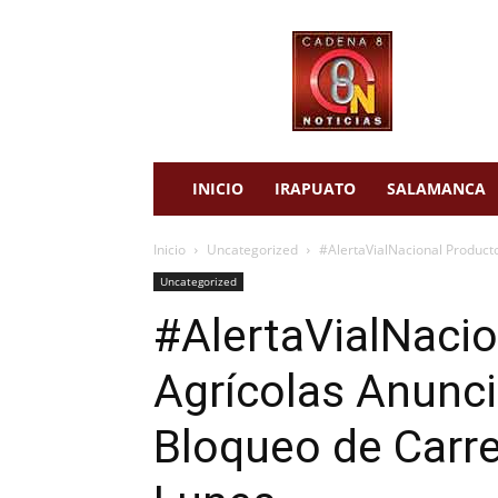
cadena
8
noticias
INICIO
IRAPUATO
SALAMANCA
Inicio
Uncategorized
#AlertaVialNacional Product
Uncategorized
#AlertaVialNaci
Agrícolas Anunc
Bloqueo de Carre