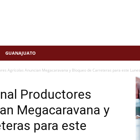
GUANAJUATO
ores Agrícolas Anuncian Megacaravana y Bloqueo de Carreteras para este Lune
onal Productores
ian Megacaravana y
teras para este