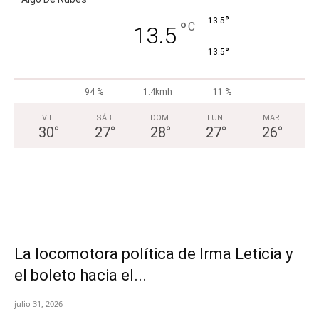
°
13.5
°
C
13.5
°
13.5
94 %
1.4kmh
11 %
VIE
SÁB
DOM
LUN
MAR
30
°
27
°
28
°
27
°
26
°
La locomotora política de Irma Leticia y
el boleto hacia el...
julio 31, 2026