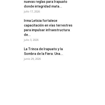
nuevas reglas para Irapuato
donde integridad mata...
julio 17, 2026
Irma Leticia fortalece
capacitación en vías terrestres
para impulsar infraestructura
de...
julio 3, 2026
​La Trinca de Irapuato y la
Sombra de la Fiera: Una...
junio 29, 2026