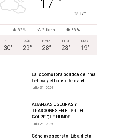
°
17
°
17
82 %
2.1kmh
68 %
VIE
SÁB
DOM
LUN
MAR
30
°
29
°
28
°
28
°
19
°
La locomotora política de Irma
Leticia y el boleto hacia el...
julio 31, 2026
ALIANZAS OSCURAS Y
TRAICIONES EN EL PRI: EL
GOLPE QUE HUNDE...
julio 24, 2026
Cónclave secreto: Libia dicta