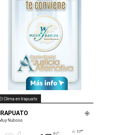
El Clima en Irapuato
IRAPUATO
Muy Nuboso
°
17
C