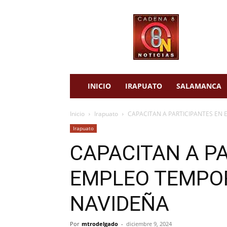
cadena
8
noticias
INICIO
IRAPUATO
SALAMANCA
Inicio
Irapuato
CAPACITAN A PARTICIPANTES EN
Irapuato
CAPACITAN A P
EMPLEO TEMPOR
NAVIDEÑA
Por
mtrodelgado
-
diciembre 9, 2024