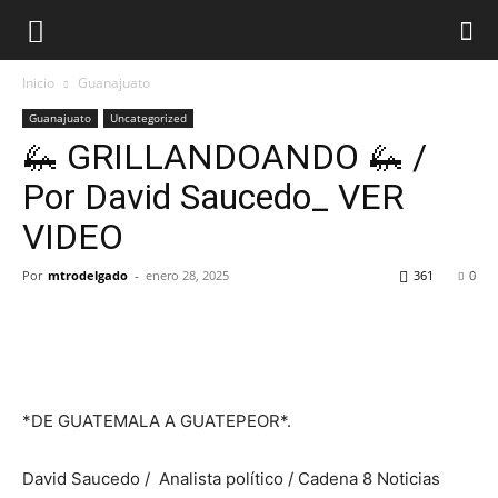
Inicio
Guanajuato
Guanajuato
Uncategorized
🦗 GRILLANDOANDO 🦗 /
Por David Saucedo_ VER
VIDEO
Por
mtrodelgado
-
enero 28, 2025
361
0
*DE GUATEMALA A GUATEPEOR*.
David Saucedo / Analista político / Cadena 8 Noticias