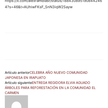
https://x.com/alexramblasr/status/188430895190844246
4?s=46&t=AUhiwFKsF_SnN3iqW2Sayw
Artículo anterior
CELEBRA AÑO NUEVO COMUNIDAD
JAPONESA EN IRAPUATO
Artículo siguiente
ENTREGA REGIDORA ELVIA AGUADO
ÁRBOLES PARA REFORESTACIÓN EN LA COMUNIDAD EL
CARMEN