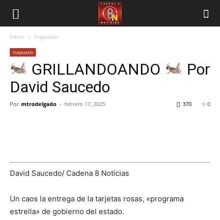
Inicio
Irapuato
Irapuato
GRILLANDOANDO
Por
David Saucedo
Por
mtrodelgado
-
febrero 17, 2025
370
0
David Saucedo/ Cadena 8 Noticias
Un caos la entrega de la tarjetas rosas, «programa
estrella» de gobierno del estado.