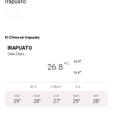
Irapuato
El Clima en Irapuato
IRAPUATO
Cielo Claro
°
26.8
°
C
26.8
°
26.8
40 %
2.9kmh
6 %
SÁB
DOM
LUN
MAR
MIÉ
29
°
28
°
27
°
29
°
28
°